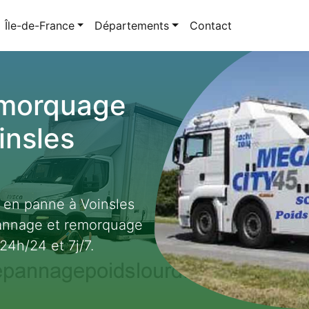
Île-de-France
Départements
Contact
emorquage
insles
t en panne à Voinsles
pannage et remorquage
24h/24 et 7j/7.