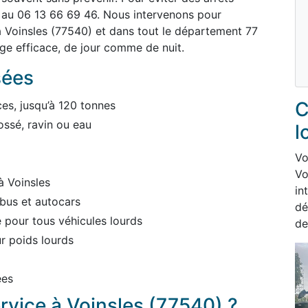
 au 06 13 66 69 46. Nous intervenons pour
 Voinsles (77540) et dans tout le département 77
ge efficace, de jour comme de nuit.
sées
C
es, jusqu’à 120 tonnes
ossé, ravin ou eau
l
Vo
Vo
à Voinsles
in
bus et autocars
dé
pour tous véhicules lourds
de
r poids lourds
ées
ervice à Voinsles (77540) ?