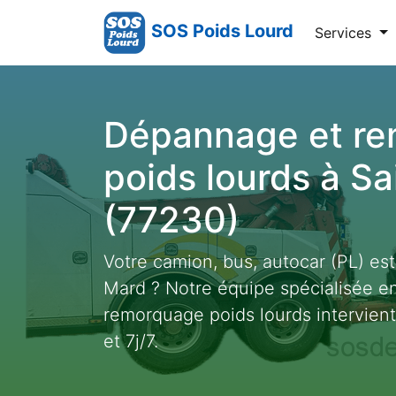
SOS Poids Lourd
Services
Dépannage et r
poids lourds à S
(77230)
Votre camion, bus, autocar (PL) es
Mard ? Notre équipe spécialisée 
remorquage poids lourds intervien
et 7j/7.