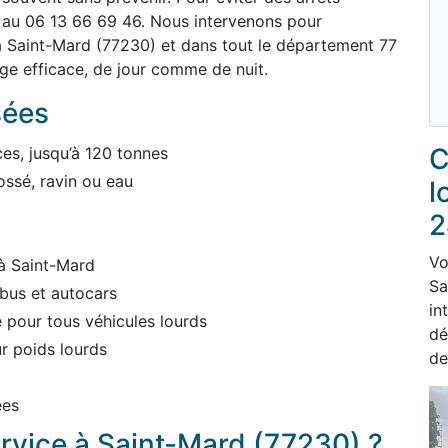
 au 06 13 66 69 46. Nous intervenons pour
à Saint-Mard (77230) et dans tout le département 77
ge efficace, de jour comme de nuit.
sées
C
es, jusqu’à 120 tonnes
ossé, ravin ou eau
l
2
Vo
 à Saint-Mard
Sa
bus et autocars
in
pour tous véhicules lourds
dé
r poids lourds
de
ées
ervice à Saint-Mard (77230) ?