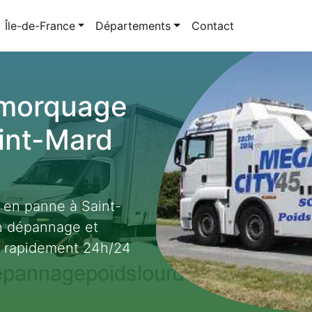
Île-de-France
Départements
Contact
emorquage
aint-Mard
t en panne à Saint-
en dépannage et
t rapidement 24h/24