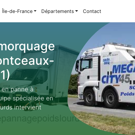
Île-de-France
Départements
Contact
emorquage
ontceaux-
1)
t en panne à
ipe spécialisée en
rds intervient