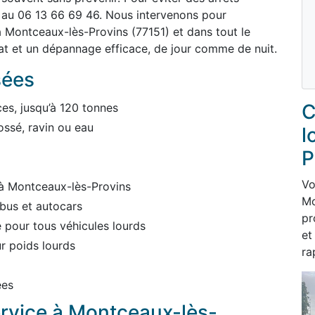
 au 06 13 66 69 46. Nous intervenons pour
 Montceaux-lès-Provins (77151) et dans tout le
t et un dépannage efficace, de jour comme de nuit.
sées
C
es, jusqu’à 120 tonnes
ossé, ravin ou eau
l
P
Vo
 à Montceaux-lès-Provins
Mo
bus et autocars
pr
pour tous véhicules lourds
et
r poids lourds
ra
ées
ervice à Montceaux-lès-