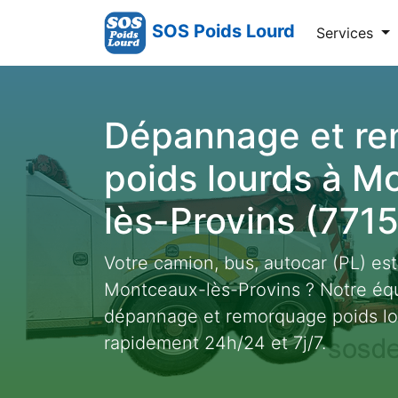
SOS Poids Lourd
Services
Dépannage et r
poids lourds à M
lès-Provins (7715
Votre camion, bus, autocar (PL) es
Montceaux-lès-Provins ? Notre équ
dépannage et remorquage poids lou
rapidement 24h/24 et 7j/7.