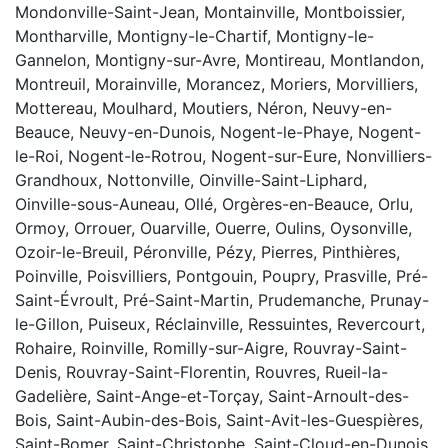
Mondonville-Saint-Jean, Montainville, Montboissier,
Montharville, Montigny-le-Chartif, Montigny-le-
Gannelon, Montigny-sur-Avre, Montireau, Montlandon,
Montreuil, Morainville, Morancez, Moriers, Morvilliers,
Mottereau, Moulhard, Moutiers, Néron, Neuvy-en-
Beauce, Neuvy-en-Dunois, Nogent-le-Phaye, Nogent-
le-Roi, Nogent-le-Rotrou, Nogent-sur-Eure, Nonvilliers-
Grandhoux, Nottonville, Oinville-Saint-Liphard,
Oinville-sous-Auneau, Ollé, Orgères-en-Beauce, Orlu,
Ormoy, Orrouer, Ouarville, Ouerre, Oulins, Oysonville,
Ozoir-le-Breuil, Péronville, Pézy, Pierres, Pinthières,
Poinville, Poisvilliers, Pontgouin, Poupry, Prasville, Pré-
Saint-Évroult, Pré-Saint-Martin, Prudemanche, Prunay-
le-Gillon, Puiseux, Réclainville, Ressuintes, Revercourt,
Rohaire, Roinville, Romilly-sur-Aigre, Rouvray-Saint-
Denis, Rouvray-Saint-Florentin, Rouvres, Rueil-la-
Gadelière, Saint-Ange-et-Torçay, Saint-Arnoult-des-
Bois, Saint-Aubin-des-Bois, Saint-Avit-les-Guespières,
Saint-Bomer, Saint-Christophe, Saint-Cloud-en-Dunois,