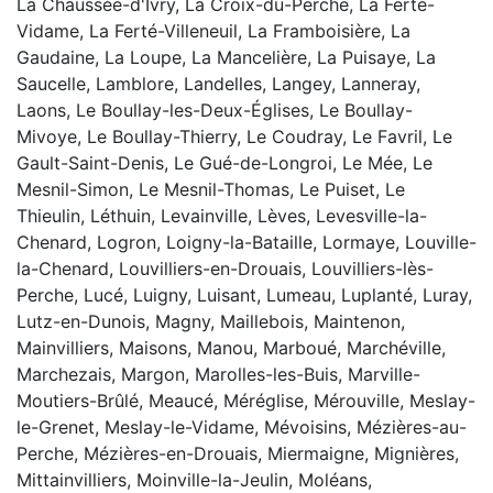
La Chaussée-d'Ivry, La Croix-du-Perche, La Ferté-
Vidame, La Ferté-Villeneuil, La Framboisière, La
Gaudaine, La Loupe, La Mancelière, La Puisaye, La
Saucelle, Lamblore, Landelles, Langey, Lanneray,
Laons, Le Boullay-les-Deux-Églises, Le Boullay-
Mivoye, Le Boullay-Thierry, Le Coudray, Le Favril, Le
Gault-Saint-Denis, Le Gué-de-Longroi, Le Mée, Le
Mesnil-Simon, Le Mesnil-Thomas, Le Puiset, Le
Thieulin, Léthuin, Levainville, Lèves, Levesville-la-
Chenard, Logron, Loigny-la-Bataille, Lormaye, Louville-
la-Chenard, Louvilliers-en-Drouais, Louvilliers-lès-
Perche, Lucé, Luigny, Luisant, Lumeau, Luplanté, Luray,
Lutz-en-Dunois, Magny, Maillebois, Maintenon,
Mainvilliers, Maisons, Manou, Marboué, Marchéville,
Marchezais, Margon, Marolles-les-Buis, Marville-
Moutiers-Brûlé, Meaucé, Méréglise, Mérouville, Meslay-
le-Grenet, Meslay-le-Vidame, Mévoisins, Mézières-au-
Perche, Mézières-en-Drouais, Miermaigne, Mignières,
Mittainvilliers, Moinville-la-Jeulin, Moléans,