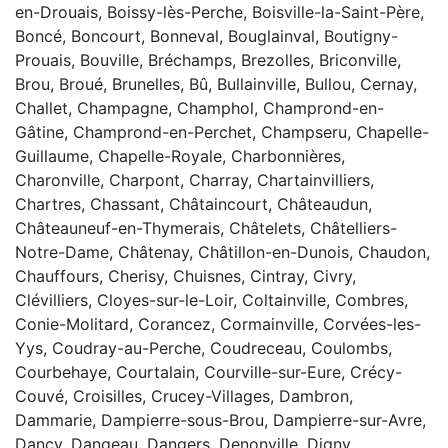
en-Drouais, Boissy-lès-Perche, Boisville-la-Saint-Père,
Boncé, Boncourt, Bonneval, Bouglainval, Boutigny-
Prouais, Bouville, Bréchamps, Brezolles, Briconville,
Brou, Broué, Brunelles, Bû, Bullainville, Bullou, Cernay,
Challet, Champagne, Champhol, Champrond-en-
Gâtine, Champrond-en-Perchet, Champseru, Chapelle-
Guillaume, Chapelle-Royale, Charbonnières,
Charonville, Charpont, Charray, Chartainvilliers,
Chartres, Chassant, Châtaincourt, Châteaudun,
Châteauneuf-en-Thymerais, Châtelets, Châtelliers-
Notre-Dame, Châtenay, Châtillon-en-Dunois, Chaudon,
Chauffours, Cherisy, Chuisnes, Cintray, Civry,
Clévilliers, Cloyes-sur-le-Loir, Coltainville, Combres,
Conie-Molitard, Corancez, Cormainville, Corvées-les-
Yys, Coudray-au-Perche, Coudreceau, Coulombs,
Courbehaye, Courtalain, Courville-sur-Eure, Crécy-
Couvé, Croisilles, Crucey-Villages, Dambron,
Dammarie, Dampierre-sous-Brou, Dampierre-sur-Avre,
Dancy, Dangeau, Dangers, Denonville, Digny,