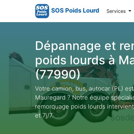
SOS Poids Lourd
Services
Dépannage et r
poids lourds à M
(77990)
Votre camion, bus, autocar (PL) es
Mauregard ? Notre équipe spécial
remorquage poids lourds intervien
et 7j/7.