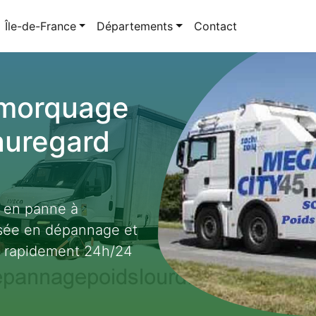
Île-de-France
Départements
Contact
emorquage
auregard
t en panne à
isée en dépannage et
t rapidement 24h/24