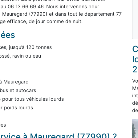
 au 06 13 66 69 46. Nous intervenons pour
à Mauregard (77990) et dans tout le département 77
ge efficace, de jour comme de nuit.
sées
C
es, jusqu’à 120 tonnes
ossé, ravin ou eau
l
2
Vo
 à Mauregard
Ma
bus et autocars
in
pour tous véhicules lourds
dé
r poids lourds
de
ées
ervice à Mauregard (77990) ?