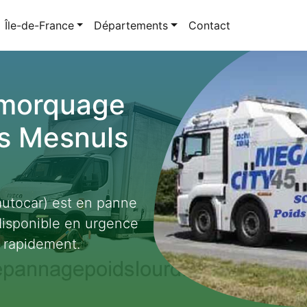
Île-de-France
Départements
Contact
emorquage
es Mesnuls
autocar) est en panne
disponible en urgence
 rapidement.