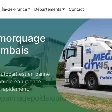
Île-de-France
Départements
Contact
emorquage
ambais
autocar) est en panne
onible en urgence
 rapidement.