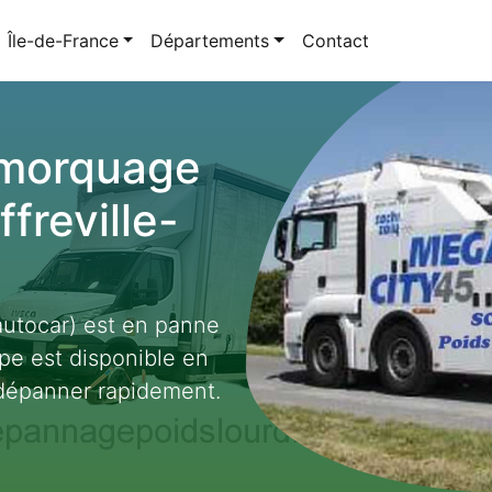
Île-de-France
Départements
Contact
emorquage
freville-
autocar) est en panne
ipe est disponible en
 dépanner rapidement.