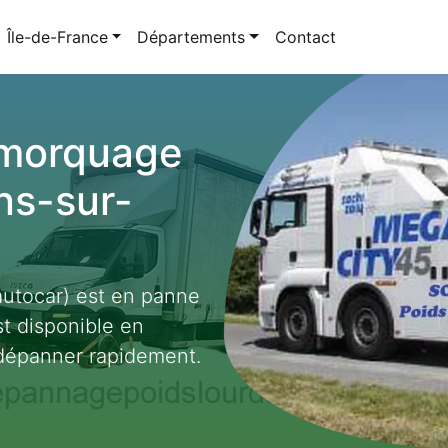
Île-de-France
Départements
Contact
emorquage
ins-sur-
autocar) est en panne
st disponible en
 dépanner rapidement.