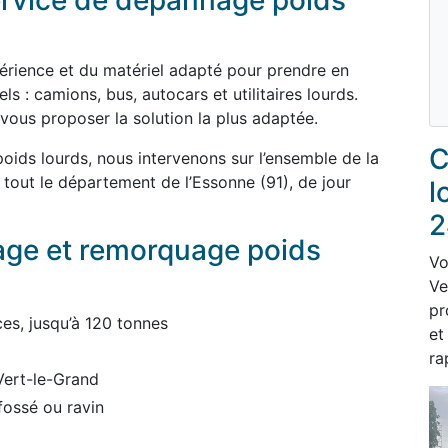
service de dépannage poids
périence et du matériel adapté pour prendre en
s : camions, bus, autocars et utilitaires lourds.
 vous proposer la solution la plus adaptée.
C
ids lourds, nous intervenons sur l’ensemble de la
out le département de l’Essonne (91), de jour
l
2
age et remorquage poids
Vo
Ve
pr
es, jusqu’à 120 tonnes
et
ra
Vert-le-Grand
fossé ou ravin