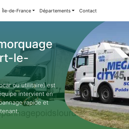
Île-de-France
Départements
Contact
emorquage
rt-le-
car ou utilitaire) est
quipe intervient en
pannage rapide et
tenant.