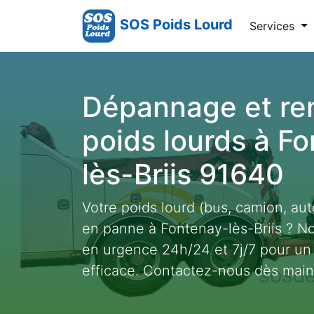
SOS Poids Lourd
Services
Dépannage et r
poids lourds à F
lès-Briis 91640
Votre poids lourd (bus, camion, auto
en panne à Fontenay-lès-Briis ? No
en urgence 24h/24 et 7j/7 pour un
efficace. Contactez-nous dès main