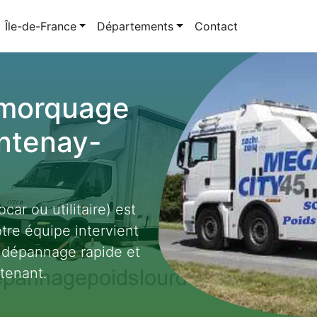
Île-de-France
Départements
Contact
emorquage
ontenay-
car ou utilitaire) est
tre équipe intervient
 dépannage rapide et
tenant.