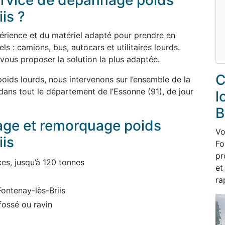
service de dépannage poids
is ?
périence et du matériel adapté pour prendre en
s : camions, bus, autocars et utilitaires lourds.
 vous proposer la solution la plus adaptée.
C
ids lourds, nous intervenons sur l’ensemble de la
ans tout le département de l’Essonne (91), de jour
l
B
age et remorquage poids
Vo
iis
Fo
pr
es, jusqu’à 120 tonnes
et
ra
Fontenay-lès-Briis
fossé ou ravin