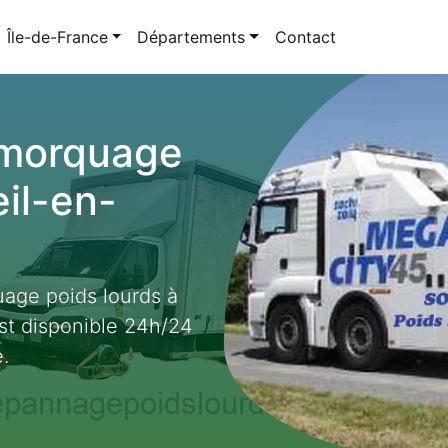
Île-de-France
Départements
Contact
emorquage
eil-en-
age poids lourds à
st disponible 24h/24
.